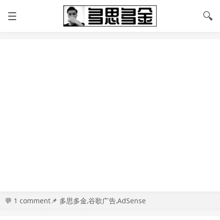
☰
🔍
💬
1 comment
📌 多思多金,谷歌广告,AdSense