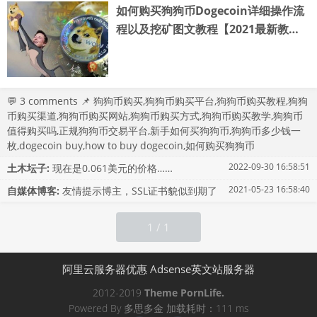
如何购买狗狗币Dogecoin详细操作流
程以及挖矿图文教程【2021最新教
程】
💬
3 comments
📌
狗狗币购买
,
狗狗币购买平台
,
狗狗币购买教程
,
狗狗
币购买渠道
,
狗狗币购买网站
,
狗狗币购买方式
,
狗狗币购买教学
,
狗狗币
值得购买吗
,
正规狗狗币交易平台
,
新手如何买狗狗币
,
狗狗币多少钱一
枚
,
dogecoin buy
,
how to buy dogecoin
,
如何购买狗狗币
2022-09-30 16:58:51
土木坛子:
现在是0.061美元的价格……
2021-05-23 16:58:40
自媒体博客:
友情提示博主，SSL证书貌似到期了
1 / 1
阿里云服务器优惠
Adsense英文站服务器
2012-2019
Theme
PornLife.
Powered By
多思多金
加载耗时：111 ms