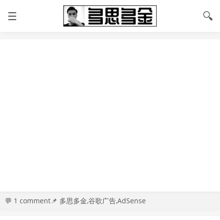
☰
🔍
💬
1 comment
📌 多思多金,谷歌广告,AdSense