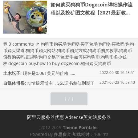
如何购买狗狗币Dogecoin详细操作流
程以及挖矿图文教程【2021最新教
程】
💬
3 comments
📌
狗狗币购买
,
狗狗币购买平台
,
狗狗币购买教程
,
狗狗
币购买渠道
,
狗狗币购买网站
,
狗狗币购买方式
,
狗狗币购买教学
,
狗狗币
值得购买吗
,
正规狗狗币交易平台
,
新手如何买狗狗币
,
狗狗币多少钱一
枚
,
dogecoin buy
,
how to buy dogecoin
,
如何购买狗狗币
2022-09-30 16:58:51
土木坛子:
现在是0.061美元的价格……
2021-05-23 16:58:40
自媒体博客:
友情提示博主，SSL证书貌似到期了
1 / 1
阿里云服务器优惠
Adsense英文站服务器
2012-2019
Theme
PornLife.
Powered By
多思多金
加载耗时：106 ms