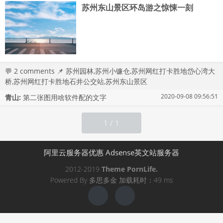
苏州东山景区环岛游之惊悚一刻
💬
2 comments
📌
苏州园林
,
苏州小镰仓
,
苏州网红打卡胜地岱心湾大
桥
,
苏州网红打卡胜地石井公交站
,
苏州东山景区
2020-09-08 09:56:51
青山:
第二张图用啥软件配的文字
1 / 1
阿里云服务器优惠
Adsense英文站服务器
2012-2019
Theme
PornLife.
Powered By
多思多金
加载耗时：49 ms