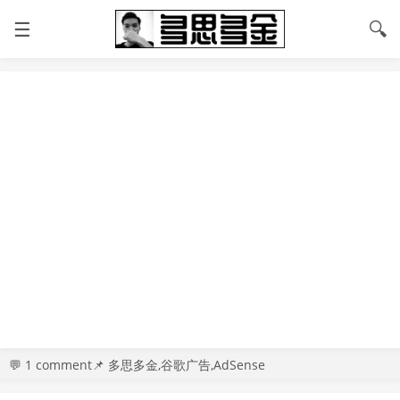
☰
🔍
💬
1 comment
📌 多思多金,谷歌广告,AdSense