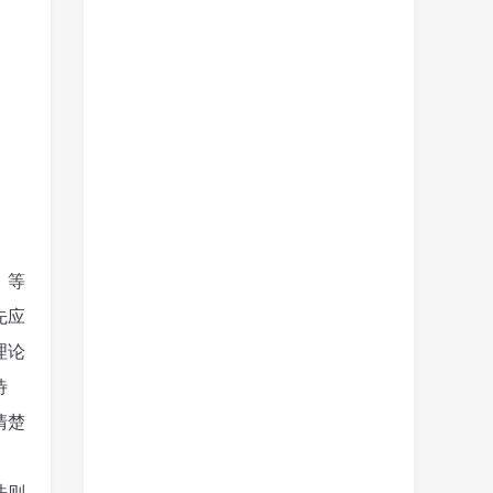
」等
先应
理论
待
清楚
法则