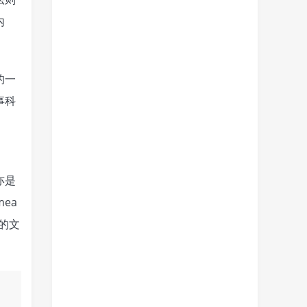
内
的一
事科
亦是
mea
子的文