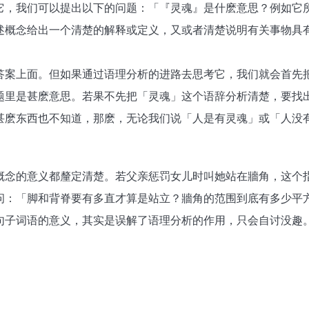
它，我们可以提出以下的问题：「『灵魂』是什麽意思？例如它
述概念给出一个清楚的解释或定义，又或者清楚说明有关事物具
答案上面。但如果通过语理分析的进路去思考它，我们就会首先
题里是甚麽意思。若果不先把「灵魂」这个语辞分析清楚，要找
甚麽东西也不知道，那麽，无论我们说「人是有灵魂」或「人没
概念的意义都釐定清楚。若父亲惩罚女儿时叫她站在牆角，这个
问：「脚和背脊要有多直才算是站立？牆角的范围到底有多少平
句子词语的意义，其实是误解了语理分析的作用，只会自讨没趣