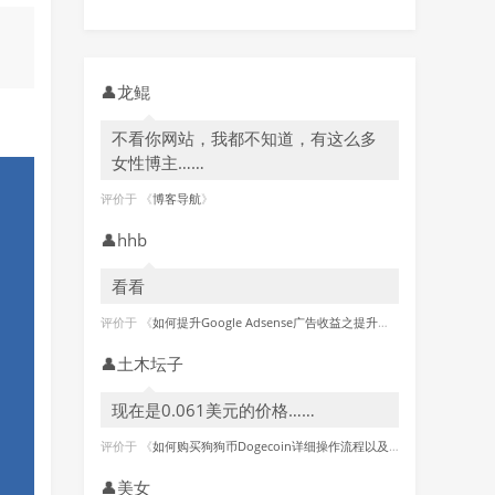
👤
龙鲲
不看你网站，我都不知道，有这么多
女性博主……
评价于 《
博客导航
》
👤
hhb
看看
评价于 《
如何提升Google Adsense广告收益之提升广告点击单价篇?
》
👤
土木坛子
现在是0.061美元的价格……
评价于 《
如何购买狗狗币Dogecoin详细操作流程以及挖矿图文教程【2021最新教程】
👤
美女