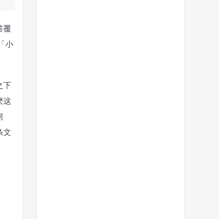
答覆
「小
之下
麽这
房
条文
。