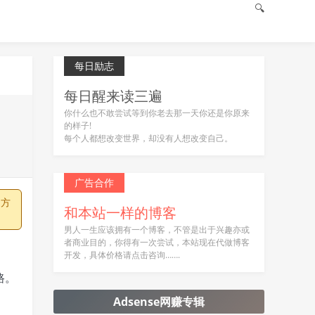
🔍
每日励志
每日醒来读三遍
你什么也不敢尝试等到你老去那一天你还是你原来
的样子!
每个人都想改变世界，却没有人想改变自己。
广告合作
用方
和本站一样的博客
男人一生应该拥有一个博客，不管是出于兴趣亦或
者商业目的，你得有一次尝试，本站现在代做博客
开发，具体价格请点击咨询…….
路。
Adsense网赚专辑