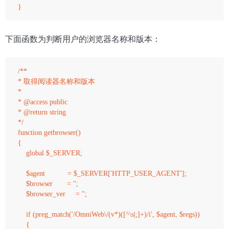
下面函数为判断用户的浏览器名称和版本：
/**

* 取得阅读器名称和版本

*

* @access public

* @return string

*/ 

function getbrowser()

{

    global $_SERVER; 

    $agent           = $_SERVER['HTTP_USER_AGENT'];

    $browser       = '';

    $browser_ver     = ''; 

    if (preg_match('/OmniWeb\/(v*)([^\s|;]+)/i', $agent, $regs)) 

    {
