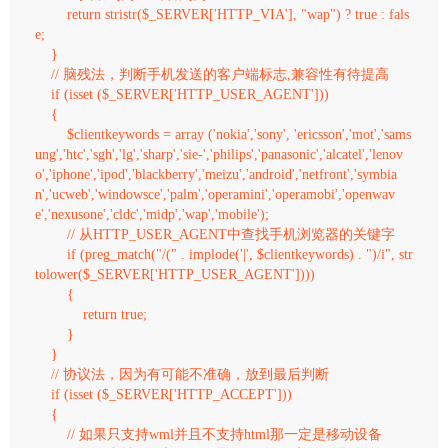
        return stristr($_SERVER['HTTP_VIA'], "wap") ? true : fals
e;

    } 

    // 脑残法，判断手机发送的客户端标志,兼容性有待提高

    if (isset ($_SERVER['HTTP_USER_AGENT']))

    {

        $clientkeywords = array ('nokia','sony', 'ericsson','mot','sams
ung','htc','sgh','lg','sharp','sie-','philips','panasonic','alcatel','lenov
o','iphone','ipod','blackberry','meizu','android','netfront','symbia
n','ucweb','windowsce','palm','operamini','operamobi','openwav
e','nexusone','cldc','midp','wap','mobile'); 

        // 从HTTP_USER_AGENT中查找手机浏览器的关键字

        if (preg_match("/(" . implode('|', $clientkeywords) . ")/i", str
tolower($_SERVER['HTTP_USER_AGENT'])))

        {

            return true;

        } 

    } 

    // 协议法，因为有可能不准确，放到最后判断

    if (isset ($_SERVER['HTTP_ACCEPT']))

    { 

        // 如果只支持wml并且不支持html那一定是移动设备
