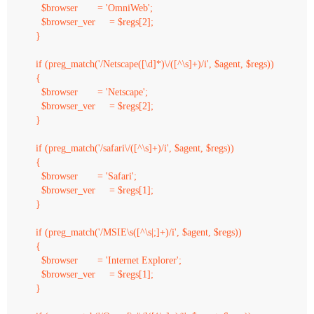
      $browser       = 'OmniWeb';

      $browser_ver     = $regs[2];

    } 

    if (preg_match('/Netscape([\d]*)\/([^\s]+)/i', $agent, $regs)) 

    {

      $browser       = 'Netscape';

      $browser_ver     = $regs[2];

    } 

    if (preg_match('/safari\/([^\s]+)/i', $agent, $regs)) 

    {

      $browser       = 'Safari';

      $browser_ver     = $regs[1];

    } 

    if (preg_match('/MSIE\s([^\s|;]+)/i', $agent, $regs)) 

    {

      $browser       = 'Internet Explorer';

      $browser_ver     = $regs[1];

    } 
