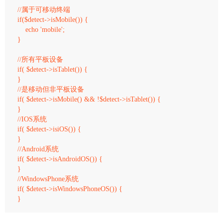
//属于可移动终端

if($detect->isMobile()) {

    echo 'mobile';

}

//所有平板设备

if( $detect->isTablet()) {

}

//是移动但非平板设备

if( $detect->isMobile() && !$detect->isTablet()) {

}

//IOS系统

if( $detect->isiOS()) {

}

//Android系统

if( $detect->isAndroidOS()) {

}

//WindowsPhone系统

if( $detect->isWindowsPhoneOS()) {
