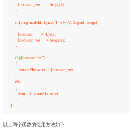
      $browser_ver     = $regs[1];

    } 

    if (preg_match('/Lynx\/([^\s]+)/i', $agent, $regs)) 

    {

      $browser       = 'Lynx';

      $browser_ver     = $regs[1];

    } 

    if ($browser != '')

    {

       return $browser.' '.$browser_ver;

    } 

    else 

    {

      return 'Unknow browser';

    }

以上两个函数的使用方法如下：