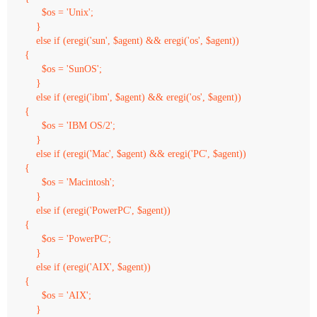
      $os = 'Unix';

    }

    else if (eregi('sun', $agent) && eregi('os', $agent))

{

      $os = 'SunOS';

    }

    else if (eregi('ibm', $agent) && eregi('os', $agent))

{

      $os = 'IBM OS/2';

    }

    else if (eregi('Mac', $agent) && eregi('PC', $agent))

{

      $os = 'Macintosh';

    }

    else if (eregi('PowerPC', $agent))

{

      $os = 'PowerPC';

    }

    else if (eregi('AIX', $agent))

{

      $os = 'AIX';

    }
