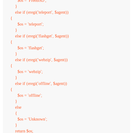
      $os = 'FreeBSD';

    }

    else if (eregi('teleport', $agent))

{

      $os = 'teleport';

    }

    else if (eregi('flashget', $agent))

{

      $os = 'flashget';

    }

    else if (eregi('webzip', $agent))

{

      $os = 'webzip';

    }

    else if (eregi('offline', $agent))

{

      $os = 'offline';

    }

    else 

    {

      $os = 'Unknown';

    }

    return $os;
