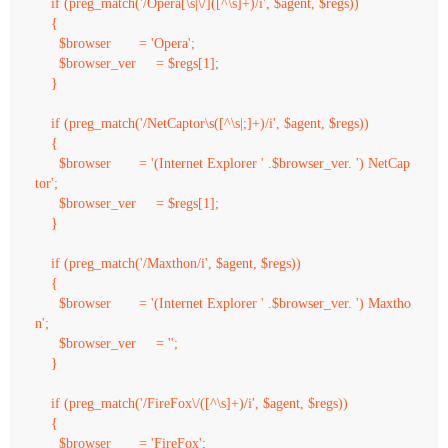
    if (preg_match('/Opera[\s|\/]([^\s]+)/i', $agent, $regs)) 

    {

      $browser       = 'Opera';

      $browser_ver     = $regs[1];

    } 

    if (preg_match('/NetCaptor\s([^\s|;]+)/i', $agent, $regs)) 

    {

      $browser       = '(Internet Explorer ' .$browser_ver. ') NetCap
tor';

      $browser_ver     = $regs[1];

    } 

    if (preg_match('/Maxthon/i', $agent, $regs)) 

    {

      $browser       = '(Internet Explorer ' .$browser_ver. ') Maxtho
n';

      $browser_ver     = '';

    } 

    if (preg_match('/FireFox\/([^\s]+)/i', $agent, $regs)) 

    {

      $browser       = 'FireFox';
