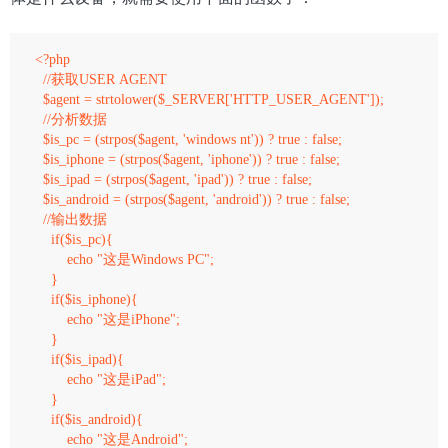
<?php

  //获取USER AGENT

  $agent = strtolower($_SERVER['HTTP_USER_AGENT']);

  //分析数据

  $is_pc = (strpos($agent, 'windows nt')) ? true : false;   

  $is_iphone = (strpos($agent, 'iphone')) ? true : false;   

  $is_ipad = (strpos($agent, 'ipad')) ? true : false;   

  $is_android = (strpos($agent, 'android')) ? true : false;  

  //输出数据 

    if($is_pc){   

        echo "这是Windows PC";   

    }   

    if($is_iphone){   

        echo "这是iPhone";   

    }

    if($is_ipad){   

        echo "这是iPad";   

    }   

    if($is_android){   

        echo "这是Android";   
