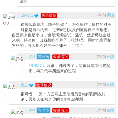
邮箱
7年前
回复
UIMOU
收录情况
这家伙真是坑，路子给你了，怎么操作，操作的对不
对都是自己的事，过来耐别人反倒显得自己石乐志。
自己原来也是小白，也是满满尝试，遇坑，然后爬坑走过
来的。特么你一口就想吃个胖子，扯淡吧。 同时也蛮同情
罗格的，收入那么好的一个账号，可惜了。
罗格
管理员
收录情况
7年前
回复
@UIMOU
没事，都过去了，网赚就是跌倒爬起
来，再跌倒再爬起来的过程
7年前
回复
皮皮
收录情况
很可惜……另一方面网主应使用后备电邮跟网友讨
论，否则人家知道你的真实电邮地址。
罗格
管理员
收录情况
7年前
回复