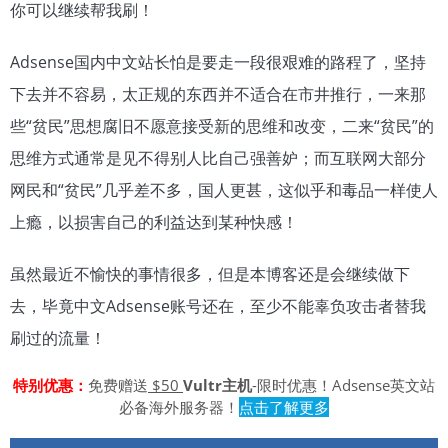
你可以继续帮我刷！
Adsense国内中文站长怕是要走一段很艰难的路程了，坚持
下去并不容易，太正规的东西并不适合在市井推行，一来那
些“贫民”思想腐旧不愿意接受新的思维和改变，二来“贫民”的
思维方式通常是见不得别人比自己强善妒；而互联网大部分
网民和“贫民”几乎差不多，国人更甚，这似乎和毒品一样使人
上瘾，以损害自己的利益达到某种快感！
虽然最近不愉快的事情很多，但是本博客还是会继续做下
去，毕竟中文Adsense账号还在，至少不能辜负攻击者替我
刷过的流量！
特别优惠：
免费赠送
$50
Vultr主机
-限时优惠！Adsense英文站
必备海外服务器！
点击了解更多