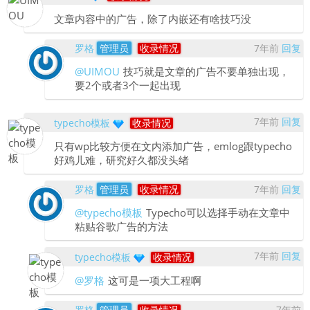
文章内容中的广告，除了内嵌还有啥技巧没
罗格
管理员
收录情况
7年前
回复
@UIMOU
技巧就是文章的广告不要单独出现，
要2个或者3个一起出现
7年前
回复
typecho模板
收录情况
只有wp比较方便在文内添加广告，emlog跟typecho
好鸡儿难，研究好久都没头绪
罗格
管理员
收录情况
7年前
回复
@typecho模板
Typecho可以选择手动在文章中
粘贴谷歌广告的方法
7年前
回复
typecho模板
收录情况
@罗格
这可是一项大工程啊
罗格
管理员
收录情况
7年前