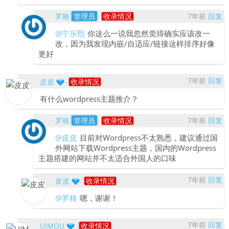
罗格
管理员
收录情况
7年前
回复
@宁乐熙
你这么一说我忽然觉得确实应该改一
改，因为我发现内嵌/自适应/链接这样排序好像
更好
7年前
回复
皮皮
收录情况
有什么wordpress主题推介？
罗格
管理员
收录情况
7年前
回复
@皮皮
目前对Wordpress不太熟悉，建议通过国
外网站下载Wordpress主题，国内的Wordpress
主题搭建的网站并不太适合外国人的口味
7年前
回复
皮皮
收录情况
@罗格
嗯，谢谢！
7年前
回复
UIMOU
收录情况