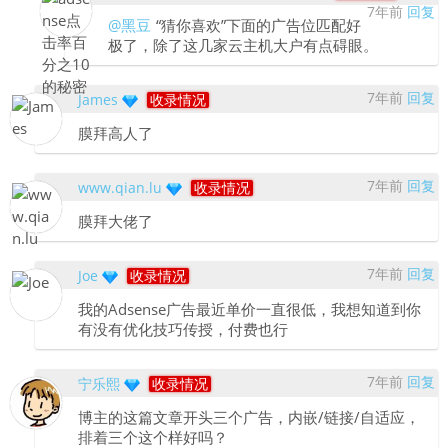
7年前
回复
@黑豆
“猜你喜欢”下面的广告位匹配好
极了，除了这几家云主机大户有点碍眼。
7年前
回复
James
收录情况
膜拜高人了
7年前
回复
www.qian.lu
收录情况
膜拜大佬了
7年前
回复
Joe
收录情况
我的Adsense广告最近单价一直很低，我想知道到你
有没有优化技巧传授，付费也行
7年前
回复
宁乐熙
收录情况
博主的这篇文章开头三个广告，内嵌/链接/自适应，
排着三个这个样好吗？