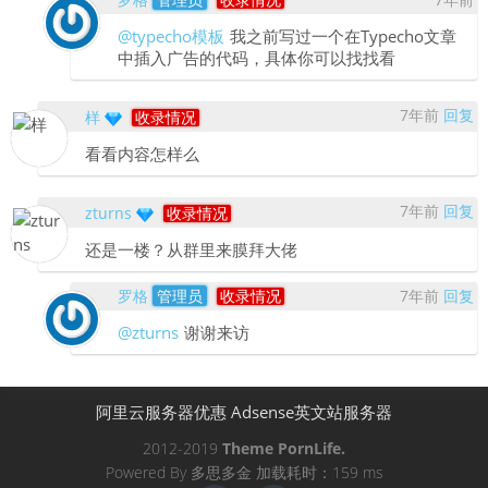
@typecho模板
我之前写过一个在Typecho文章
中插入广告的代码，具体你可以找找看
7年前
回复
样
收录情况
看看内容怎样么
7年前
回复
zturns
收录情况
还是一楼？从群里来膜拜大佬
罗格
管理员
收录情况
7年前
回复
@zturns
谢谢来访
阿里云服务器优惠
Adsense英文站服务器
2012-2019
Theme
PornLife.
Powered By
多思多金
加载耗时：159 ms